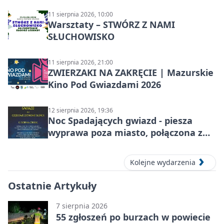
11 sierpnia 2026, 10:00
Warsztaty – STWÓRZ Z NAMI
SŁUCHOWISKO
11 sierpnia 2026, 21:00
ZWIERZAKI NA ZAKRĘCIE | Mazurskie
Kino Pod Gwiazdami 2026
12 sierpnia 2026, 19:36
Noc Spadających gwiazd - piesza
wyprawa poza miasto, połączona z
obserwacją roju Perseidów i
częściowe zaćmienie Słońca
Kolejne wydarzenia
Ostatnie Artykuły
7 sierpnia 2026
55 zgłoszeń po burzach w powiecie