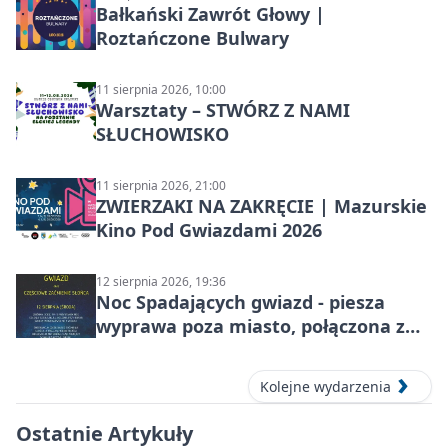
Bałkański Zawrót Głowy |
Roztańczone Bulwary
11 sierpnia 2026, 10:00
Warsztaty – STWÓRZ Z NAMI
SŁUCHOWISKO
11 sierpnia 2026, 21:00
ZWIERZAKI NA ZAKRĘCIE | Mazurskie
Kino Pod Gwiazdami 2026
12 sierpnia 2026, 19:36
Noc Spadających gwiazd - piesza
wyprawa poza miasto, połączona z
obserwacją roju Perseidów i
częściowe zaćmienie Słońca
Kolejne wydarzenia
Ostatnie Artykuły