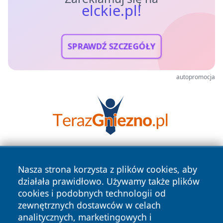
elckie.pl!
SPRAWDŹ SZCZEGÓŁY
autopromocja
Nasza strona korzysta z plików cookies, aby
działała prawidłowo. Używamy także plików
cookies i podobnych technologii od
zewnętrznych dostawców w celach
analitycznych, marketingowych i
Copyright © 2026 elckie.pl Wszystkie prawa zastrzeżone.