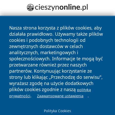
Nasza strona korzysta z plików cookies, aby
działała prawidłowo. Używamy także plików
cookies i podobnych technologii od
zewnętrznych dostawców w celach
analitycznych, marketingowych i
Copyright © 2026 elckie.pl Wszystkie prawa zastrzeżone.
społecznościowych. Informacje te mogą być
przetwarzane również przez naszych
partnerów. Kontynuując korzystanie ze
Polityka
Polityka
News
Autorzy
strony lub klikając „Przechodzę do serwisu",
Prywatności
Cookies
wyrażasz zgodę na użycie dodatkowych
plików cookies zgodnie z naszą
polityką
.
.
prywatności
Zaawansowane ustawienia
Polityka Cookies