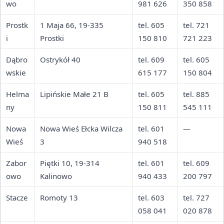
wo
981 626
350 858
Prostk
1 Maja 66, 19-335
tel. 605
tel. 721
i
Prostki
150 810
721 223
Dąbro
Ostrykół 40
tel. 609
tel. 605
wskie
615 177
150 804
Helma
Lipińskie Małe 21 B
tel. 605
tel. 885
ny
150 811
545 111
Nowa
Nowa Wieś Ełcka Wilcza
tel. 601
—
Wieś
3
940 518
Zabor
Piętki 10, 19-314
tel. 601
tel. 609
owo
Kalinowo
940 433
200 797
Stacze
Romoty 13
tel. 603
tel. 727
058 041
020 878