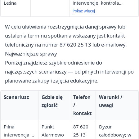
Leśna
interwencje, kontrola
przestrzegania przepisów
Pokaż więcej
W celu ułatwienia rozstrzygnięcia danej sprawy lub
ustalenia terminu spotkania wskazany jest kontakt
telefoniczny na numer 87 620 25 13 lub e-mailowy.
Najważniejsze sprawy
Poniżej znajdziesz szybkie odniesienie do
najczęstszych scenariuszy — od pilnych interwencji po
planowane zakupy i zajęcia edukacyjne.
Scenariusz
Gdzie się
Telefon
Warunki /
zgłosić
/
uwagi
kontakt
Pilna
Punkt
87 620
Dyżur
interwencja w
Alarmowo
25 13
całodobowy; w