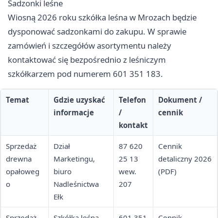
Sadzonki leśne
Wiosną 2026 roku szkółka leśna w Mrozach będzie
dysponować sadzonkami do zakupu. W sprawie
zamówień i szczegółów asortymentu należy
kontaktować się bezpośrednio z leśniczym
szkółkarzem pod numerem 601 351 183.
Temat
Gdzie uzyskać
Telefon
Dokument /
informacje
/
cennik
kontakt
Sprzedaż
Dział
87 620
Cennik
drewna
Marketingu,
25 13
detaliczny 2026
opałoweg
biuro
wew.
(PDF)
o
Nadleśnictwa
207
Ełk
Sprzedaż
Szkółka leśna
601 351
Cennik