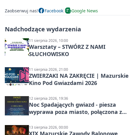
Zaobserwuj nas!
Facebook
Google News
Nadchodzące wydarzenia
11 sierpnia 2026, 10:00
Warsztaty – STWÓRZ Z NAMI
SŁUCHOWISKO
11 sierpnia 2026, 21:00
ZWIERZAKI NA ZAKRĘCIE | Mazurskie
Kino Pod Gwiazdami 2026
12 sierpnia 2026, 19:36
Noc Spadających gwiazd - piesza
wyprawa poza miasto, połączona z
obserwacją roju Perseidów i
częściowe zaćmienie Słońca
13 sierpnia 2026, 00:00
XIX Mazurskie Zawody Balonowe