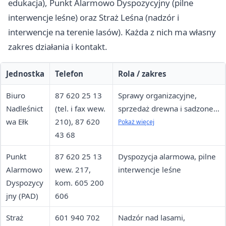
edukacja), Punkt Alarmowo Dyspozycyjny (pilne
interwencje leśne) oraz Straż Leśna (nadzór i
interwencje na terenie lasów). Każda z nich ma własny
zakres działania i kontakt.
Jednostka
Telefon
Rola / zakres
Biuro
87 620 25 13
Sprawy organizacyjne,
Nadleśnict
(tel. i fax wew.
sprzedaż drewna i sadzonek,
wa Ełk
210), 87 620
edukacja leśna, umawianie
Pokaż więcej
43 68
spotkań
Punkt
87 620 25 13
Dyspozycja alarmowa, pilne
Alarmowo
wew. 217,
interwencje leśne
Dyspozycy
kom. 605 200
jny (PAD)
606
Straż
601 940 702
Nadzór nad lasami,