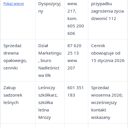
lesie (pożar,
Dyspozycyj
wew.
przypadku
Pokaż więcej
wycinka
ny
217,
zagrożenia życia
nielegalna,
kom.
dzwonić 112
zagrożenie)
605 200
606
Sprzedaż
Dział
87 620
Cennik
drewna
Marketingu
25 13
obowiązuje od
opałowego,
, biuro
wew.
15 stycznia 2026
cenniki
Nadleśnict
207
wa Ełk
Zakup
Leśniczy
601 351
Sprzedaż
sadzonek
szkółkarz,
183
wiosenna 2026;
leśnych
szkółka
wcześniejszy
leśna
kontakt
Mrozy
wskazany