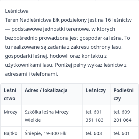
Leśnictwa
Teren Nadleśnictwa Ełk podzielony jest na 16 leśnictw
— podstawowe jednostki terenowe, w których
bezpośrednio prowadzona jest gospodarka leśna. To
tu realizowane są zadania z zakresu ochrony lasu,
gospodarki leśnej, hodowli oraz kontaktu z
użytkownikami lasu. Poniżej pełny wykaz leśnictw z
adresami i telefonami.
Leśni
Adres / lokalizacja
Leśniczy
Podleśni
ctwo
czy
Mrozy
Szkółka leśna Mrozy
tel. 601
tel. 609
Wielkie
351 183
201 064
Bajtko
Śniepie, 19-300 Ełk
tel. 603
tel. 601