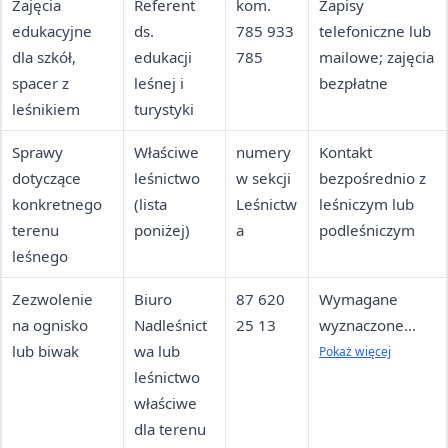
Zajęcia
Referent
kom.
Zapisy
edukacyjne
ds.
785 933
telefoniczne lub
dla szkół,
edukacji
785
mailowe; zajęcia
spacer z
leśnej i
bezpłatne
leśnikiem
turystyki
Sprawy
Właściwe
numery
Kontakt
dotyczące
leśnictwo
w sekcji
bezpośrednio z
konkretnego
(lista
Leśnictw
leśniczym lub
terenu
poniżej)
a
podleśniczym
leśnego
Zezwolenie
Biuro
87 620
Wymagane
na ognisko
Nadleśnict
25 13
wyznaczone
lub biwak
wa lub
miejsce lub
Pokaż więcej
leśnictwo
pisemne
właściwe
zezwolenie
dla terenu
nadleśniczego