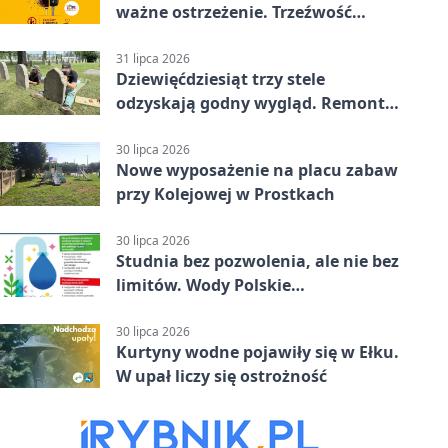
ważne ostrzeżenie. Trzeźwość
ratuje życie
31 lipca 2026
Dziewięćdziesiąt trzy stele
odzyskają godny wygląd. Remont
trwa na cmentarzu w Ełku
30 lipca 2026
Nowe wyposażenie na placu zabaw
przy Kolejowej w Prostkach
30 lipca 2026
Studnia bez pozwolenia, ale nie bez
limitów. Wody Polskie
przypominają
30 lipca 2026
Kurtyny wodne pojawiły się w Ełku.
W upał liczy się ostrożność