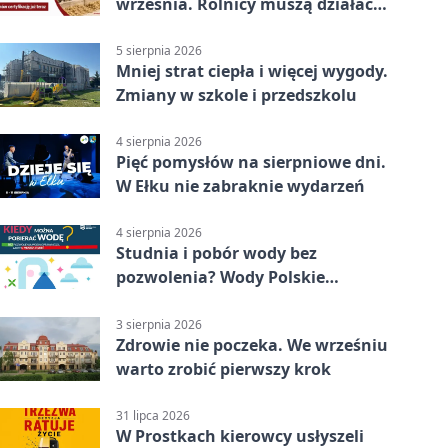
września. Rolnicy muszą działać
już teraz
5 sierpnia 2026
Mniej strat ciepła i więcej wygody.
Zmiany w szkole i przedszkolu
4 sierpnia 2026
Pięć pomysłów na sierpniowe dni.
W Ełku nie zabraknie wydarzeń
4 sierpnia 2026
Studnia i pobór wody bez
pozwolenia? Wody Polskie
przypominają o limitach
3 sierpnia 2026
Zdrowie nie poczeka. We wrześniu
warto zrobić pierwszy krok
31 lipca 2026
W Prostkach kierowcy usłyszeli