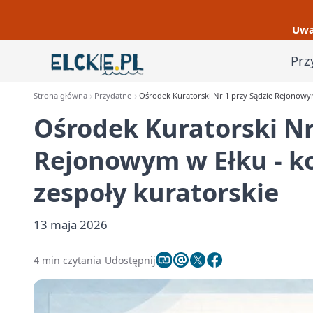
Uwa
Prz
Strona główna
Przydatne
Ośrodek Kuratorski Nr 1 przy Sądzie Rejonowym
Ośrodek Kuratorski Nr
Rejonowym w Ełku - ko
zespoły kuratorskie
13 maja 2026
4 min czytania
Udostępnij