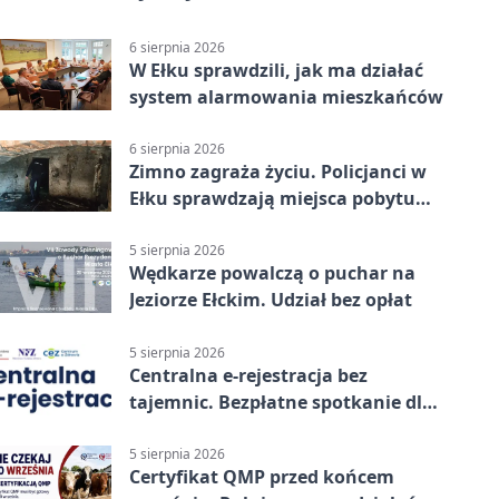
6 sierpnia 2026
W Ełku sprawdzili, jak ma działać
system alarmowania mieszkańców
6 sierpnia 2026
Zimno zagraża życiu. Policjanci w
Ełku sprawdzają miejsca pobytu
osób bezdomnych
5 sierpnia 2026
Wędkarze powalczą o puchar na
Jeziorze Ełckim. Udział bez opłat
5 sierpnia 2026
Centralna e-rejestracja bez
tajemnic. Bezpłatne spotkanie dla
pacjentów
5 sierpnia 2026
Certyfikat QMP przed końcem