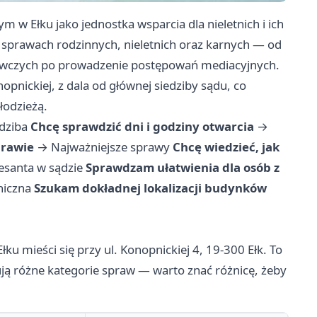
m w Ełku jako jednostka wsparcia dla nieletnich i ich
w sprawach rodzinnych, nieletnich oraz karnych — od
czych po prowadzenie postępowań mediacyjnych.
pnickiej, z dala od głównej siedziby sądu, co
łodzieżą.
edziba
Chcę sprawdzić dni i godziny otwarcia
→
prawie
→
Najważniejsze sprawy
Chcę wiedzieć, jak
esanta w sądzie
Sprawdzam ułatwienia dla osób z
niczna
Szukam dokładnej lokalizacji budynków
u mieści się przy ul. Konopnickiej 4, 19-300 Ełk. To
ują różne kategorie spraw — warto znać różnicę, żeby