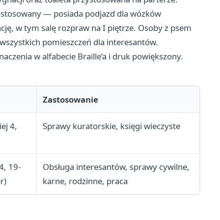
 dostosowany — posiada podjazd dla wózków
cję, w tym salę rozpraw na I piętrze. Osoby z psem
szystkich pomieszczeń dla interesantów.
aczenia w alfabecie Braille’a i druk powiększony.
Zastosowanie
ej 4,
Sprawy kuratorskie, księgi wieczyste
4, 19-
Obsługa interesantów, sprawy cywilne,
r)
karne, rodzinne, praca