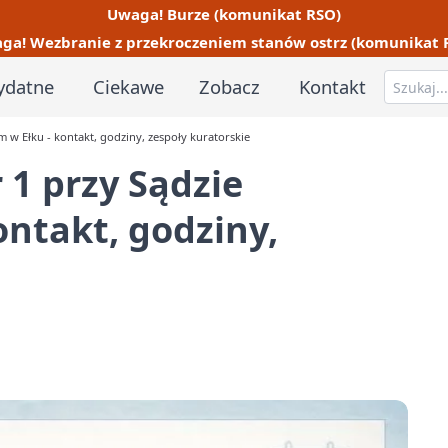
Uwaga! Burze (komunikat RSO)
ga! Wezbranie z przekroczeniem stanów ostrz (komunikat 
ydatne
Ciekawe
Zobacz
Kontakt
 w Ełku - kontakt, godziny, zespoły kuratorskie
 1 przy Sądzie
ntakt, godziny,