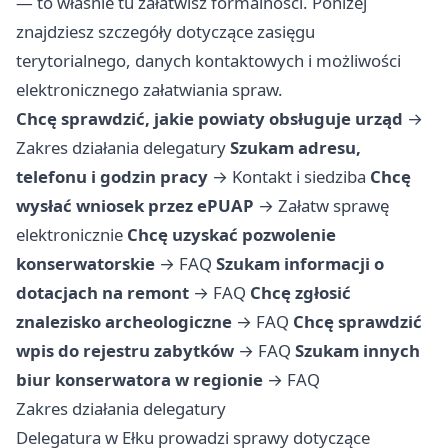
— to właśnie tu załatwisz formalności. Poniżej
znajdziesz szczegóły dotyczące zasięgu
terytorialnego, danych kontaktowych i możliwości
elektronicznego załatwiania spraw.
Chcę sprawdzić, jakie powiaty obsługuje urząd
→
Zakres działania delegatury
Szukam adresu,
telefonu i godzin pracy
→
Kontakt i siedziba
Chcę
wysłać wniosek przez ePUAP
→
Załatw sprawę
elektronicznie
Chcę uzyskać pozwolenie
konserwatorskie
→
FAQ
Szukam informacji o
dotacjach na remont
→
FAQ
Chcę zgłosić
znalezisko archeologiczne
→
FAQ
Chcę sprawdzić
wpis do rejestru zabytków
→
FAQ
Szukam innych
biur konserwatora w regionie
→
FAQ
Zakres działania delegatury
Delegatura w Ełku prowadzi sprawy dotyczące