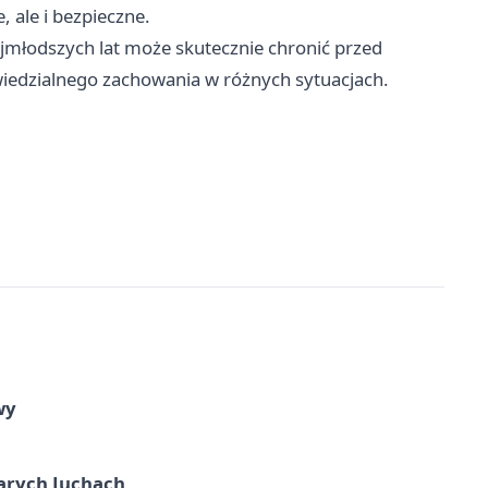
 ale i bezpieczne.
ajmłodszych lat może skutecznie chronić przed
edzialnego zachowania w różnych sytuacjach.
wy
arych Juchach