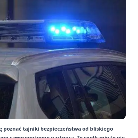
ę poznać tajniki bezpieczeństwa od bliskiego
łego czworonożnego partnera. To spotkanie to nie