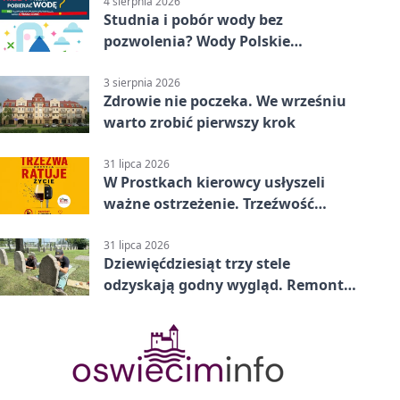
4 sierpnia 2026
Studnia i pobór wody bez
pozwolenia? Wody Polskie
przypominają o limitach
3 sierpnia 2026
Zdrowie nie poczeka. We wrześniu
warto zrobić pierwszy krok
31 lipca 2026
W Prostkach kierowcy usłyszeli
ważne ostrzeżenie. Trzeźwość
ratuje życie
31 lipca 2026
Dziewięćdziesiąt trzy stele
odzyskają godny wygląd. Remont
trwa na cmentarzu w Ełku