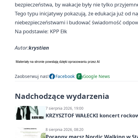
bezpieczeństwa, by wakacje były nie tylko przyjemne,
Tego typu inicjatywy pokazują, że edukacja już od n
niebezpieczeństwami i budować świadomość odpowi
Na podstawie: KPP Ełk
Autor:
krystian
Zaobserwuj nas!
Facebook
Google News
Nadchodzące wydarzenia
7 sierpnia 2026, 19:00
KRZYSZTOF WAŁECKI koncert rocko
8 sierpnia 2026, 08:20
Poranny marsz Nordic Walking w St