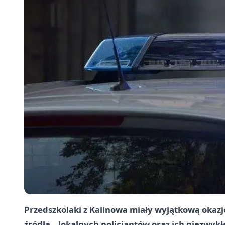
Przedszkolaki z Kalinowa miały wyjątkową okazj
źródła – lokalnych policjantów oraz ich niezwyk