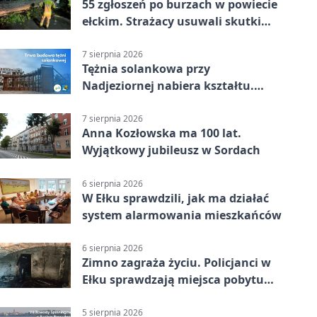
55 zgłoszeń po burzach w powiecie
ełckim. Strażacy usuwali skutki
nawałnicy
7 sierpnia 2026
Tężnia solankowa przy
Nadjeziornej nabiera kształtu.
Powstanie więcej niż drewniana
konstrukcja
7 sierpnia 2026
Anna Kozłowska ma 100 lat.
Wyjątkowy jubileusz w Sordach
6 sierpnia 2026
W Ełku sprawdzili, jak ma działać
system alarmowania mieszkańców
6 sierpnia 2026
Zimno zagraża życiu. Policjanci w
Ełku sprawdzają miejsca pobytu
osób bezdomnych
5 sierpnia 2026