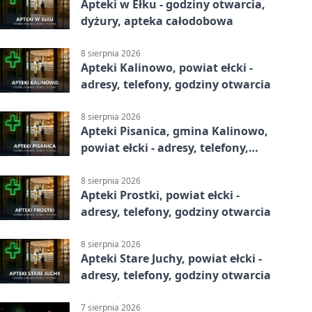
Apteki w Ełku - godziny otwarcia,
dyżury, apteka całodobowa
8 sierpnia 2026
Apteki Kalinowo, powiat ełcki -
adresy, telefony, godziny otwarcia
8 sierpnia 2026
Apteki Pisanica, gmina Kalinowo,
powiat ełcki - adresy, telefony,
godziny otwarcia
8 sierpnia 2026
Apteki Prostki, powiat ełcki -
adresy, telefony, godziny otwarcia
8 sierpnia 2026
Apteki Stare Juchy, powiat ełcki -
adresy, telefony, godziny otwarcia
7 sierpnia 2026