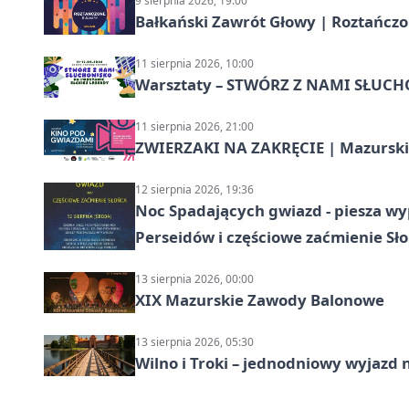
9 sierpnia 2026, 19:00
Bałkański Zawrót Głowy | Roztańcz
11 sierpnia 2026, 10:00
Warsztaty – STWÓRZ Z NAMI SŁUC
11 sierpnia 2026, 21:00
ZWIERZAKI NA ZAKRĘCIE | Mazurski
12 sierpnia 2026, 19:36
Noc Spadających gwiazd - piesza wy
Perseidów i częściowe zaćmienie Sł
13 sierpnia 2026, 00:00
XIX Mazurskie Zawody Balonowe
13 sierpnia 2026, 05:30
Wilno i Troki – jednodniowy wyjazd 