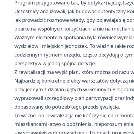
Program przygotowano tak, by dotykał najczęstszych 
Uczestnicy analizowali, jak budować autentyczny kon
jak prowadzić rozmowę wtedy, gdy pojawiają się odm
oparte na wspólnych korzyściach, a nie na mechan
Ważnym elementem spotkania była również wymian
wydziałów i miejskich jednostek. To właśnie takie 
codziennym rytmem urzędu, często decydują o tym, c
perspektyw w jedną spójną decyzję.
Z rewitalizacji ma wyjść plan, który można od razu 
Najbardziej konkretne efekty warsztatów dotyczą nie 
przy jednym z działań ujętych w Gminnym Programie 
wypracowali szczegółowy plan partycypacji oraz in
dopasowany do potrzeb tego przedsięwzięcia.
To ważne, bo rewitalizacja nie kończy się na remon
mieszkańcami łatwo o opóźnienia, nieporozumienia 
– w sprawniejszym prowadzeniu trudnych procesów 