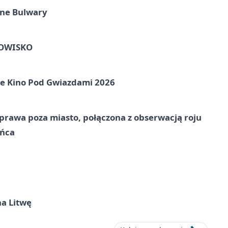
one Bulwary
HOWISKO
e Kino Pod Gwiazdami 2026
prawa poza miasto, połączona z obserwacją roju
ońca
na Litwę