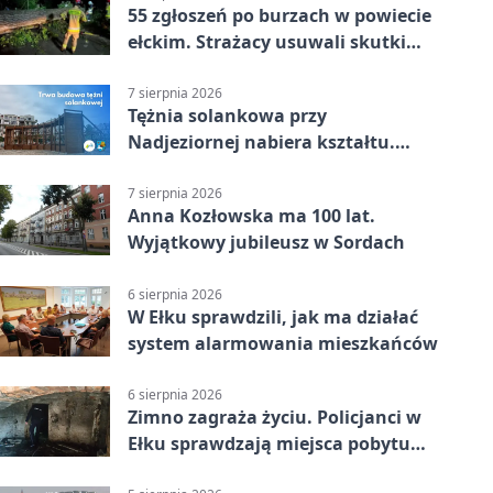
55 zgłoszeń po burzach w powiecie
ełckim. Strażacy usuwali skutki
nawałnicy
7 sierpnia 2026
Tężnia solankowa przy
Nadjeziornej nabiera kształtu.
Powstanie więcej niż drewniana
konstrukcja
7 sierpnia 2026
Anna Kozłowska ma 100 lat.
Wyjątkowy jubileusz w Sordach
6 sierpnia 2026
W Ełku sprawdzili, jak ma działać
system alarmowania mieszkańców
6 sierpnia 2026
Zimno zagraża życiu. Policjanci w
Ełku sprawdzają miejsca pobytu
osób bezdomnych