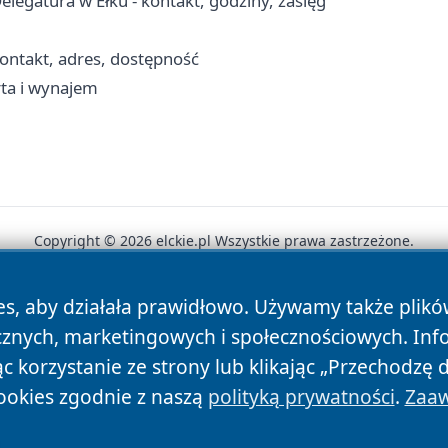
egatura w Ełku - kontakt, godziny, zasięg
ontakt, adres, dostępność
rta i wynajem
Copyright © 2026 elckie.pl Wszystkie prawa zastrzeżone.
es, aby działała prawidłowo. Używamy także plik
News
Autorzy
Polityka Prywatności
Polityka Cookie
cznych, marketingowych i społecznościowych. Inf
 korzystanie ze strony lub klikając „Przechodzę 
ookies zgodnie z naszą
polityką prywatności
.
Zaaw