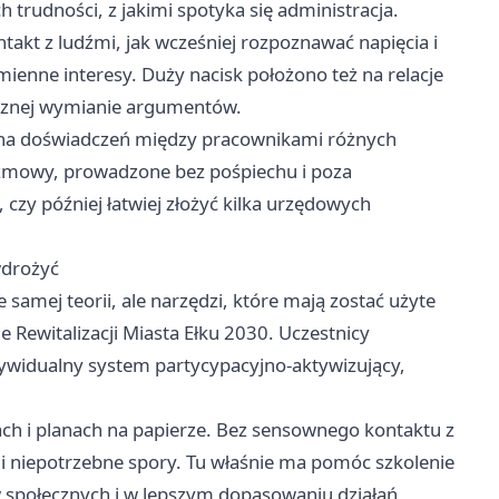
trudności, z jakimi spotyka się administracja.
takt z ludźmi, jak wcześniej rozpoznawać napięcia i
ienne interesy. Duży nacisk położono też na relacje
icznej wymianie argumentów.
a doświadczeń między pracownikami różnych
rozmowy, prowadzone bez pośpiechu i poza
zy później łatwiej złożyć kilka urzędowych
wdrożyć
samej teorii, ale narzędzi, które mają zostać użyte
Rewitalizacji Miasta Ełku 2030. Uczestnicy
dywidualny system partycypacyjno-aktywizujący,
tach i planach na papierze. Bez sensownego kontaktu z
i niepotrzebne spory. Tu właśnie ma pomóc szkolenie
społecznych i w lepszym dopasowaniu działań