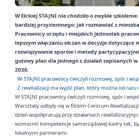
W Ełckiej STAJNI nie chodziło o zwykłe szkolenie 
bardziej przyziemnego: jak rozmawiać z mieszk
Pracownicy urzędu i miejskich jednostek praco
lepszym włączaniu ełczan w decyzje dotyczące m
rozwiązywanie sporów i metody partycypacyjne. 
gotowy plan dla jednego z działań zapisanych w
2030.
W STAJNI pracownicy ćwiczyli rozmowę, spór i wsp
Z rewitalizacji ma wyjść plan, który można od razu
W STAJNI pracownicy ćwiczyli rozmowę, spór i wspó
Warsztaty odbyły się w Ełckim Centrum Rewitalizacji
dzień współpracują przy działaniach rewitalizacyjny
wzmocnić kompetencje samorządowej kadry tak, by 
lokalnymi partnerami.