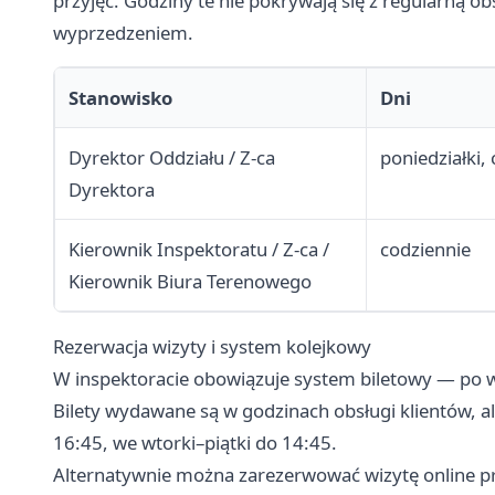
przyjęć. Godziny te nie pokrywają się z regularną o
wyprzedzeniem.
Stanowisko
Dni
Dyrektor Oddziału / Z-ca
poniedziałki,
Dyrektora
Kierownik Inspektoratu / Z-ca /
codziennie
Kierownik Biura Terenowego
Rezerwacja wizyty i system kolejkowy
W inspektoracie obowiązuje system biletowy — po wej
Bilety wydawane są w godzinach obsługi klientów, ale
16:45, we wtorki–piątki do 14:45.
Alternatywnie można zarezerwować wizytę online p