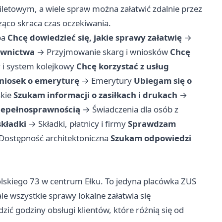
letowym, a wiele spraw można załatwić zdalnie przez
ząco skraca czas oczekiwania.
ba
Chcę dowiedzieć się, jakie sprawy załatwię
→
ownictwa
→
Przyjmowanie skarg i wniosków
Chcę
 i system kolejkowy
Chcę korzystać z usług
wniosek o emeryturę
→
Emerytury
Ubiegam się o
skie
Szukam informacji o zasiłkach i drukach
→
niepełnosprawnością
→
Świadczenia dla osób z
składki
→
Składki, płatnicy i firmy
Sprawdzam
Dostępność architektoniczna
Szukam odpowiedzi
olskiego 73 w centrum Ełku. To jedyna placówka ZUS
e wszystkie sprawy lokalne załatwia się
ić godziny obsługi klientów, które różnią się od