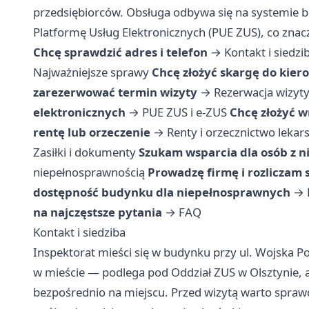
przedsiębiorców. Obsługa odbywa się na systemie bi
Platformę Usług Elektronicznych (PUE ZUS), co znac
Chcę sprawdzić adres i telefon
→
Kontakt i siedzi
Najważniejsze sprawy
Chcę złożyć skargę do kier
zarezerwować termin wizyty
→
Rezerwacja wizyty
elektronicznych
→
PUE ZUS i e-ZUS
Chcę złożyć 
rentę lub orzeczenie
→
Renty i orzecznictwo lekar
Zasiłki i dokumenty
Szukam wsparcia dla osób z 
niepełnosprawnością
Prowadzę firmę i rozliczam 
dostępność budynku dla niepełnosprawnych
→
na najczęstsze pytania
→
FAQ
Kontakt i siedziba
Inspektorat mieści się w budynku przy ul. Wojska P
w mieście — podlega pod Oddział ZUS w Olsztynie, al
bezpośrednio na miejscu. Przed wizytą warto sprawdz