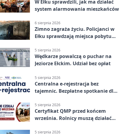
W Ełku sprawdzili, jak ma działać
system alarmowania mieszkańców
6 sierpnia 2026
Zimno zagraża życiu. Policjanci w
Ełku sprawdzają miejsca pobytu
osób bezdomnych
5 sierpnia 2026
Wędkarze powalczą o puchar na
Jeziorze Ełckim. Udział bez opłat
5 sierpnia 2026
Centralna e-rejestracja bez
tajemnic. Bezpłatne spotkanie dla
pacjentów
5 sierpnia 2026
Certyfikat QMP przed końcem
września. Rolnicy muszą działać
już teraz
5 sierpnia 2026