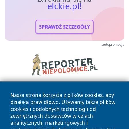
elckie.pl!
SPRAWDŹ SZCZEGÓŁY
autopromocja
Nasza strona korzysta z plików cookies, aby
działała prawidłowo. Używamy także plików
cookies i podobnych technologii od
zewnętrznych dostawców w celach
analitycznych, marketingowych i
Copyright © 2026 elckie.pl Wszystkie prawa zastrzeżone.