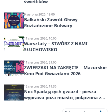
świetlików
9 sierpnia 2026, 19:00
Bałkański Zawrót Głowy |
Roztańczone Bulwary
11 sierpnia 2026, 10:00
Warsztaty – STWÓRZ Z NAMI
SŁUCHOWISKO
11 sierpnia 2026, 21:00
ZWIERZAKI NA ZAKRĘCIE | Mazurskie
Kino Pod Gwiazdami 2026
12 sierpnia 2026, 19:36
Noc Spadających gwiazd - piesza
wyprawa poza miasto, połączona z
obserwacją roju Perseidów i
częściowe zaćmienie Słońca