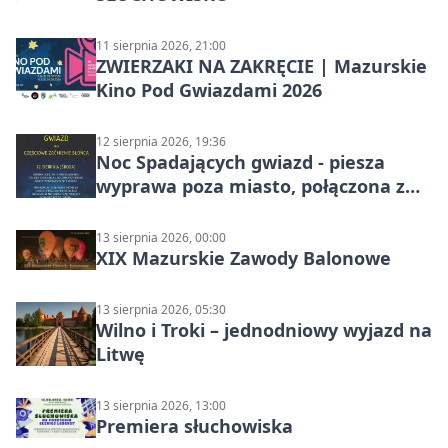
11 sierpnia 2026, 21:00
ZWIERZAKI NA ZAKRĘCIE | Mazurskie
Kino Pod Gwiazdami 2026
12 sierpnia 2026, 19:36
Noc Spadających gwiazd - piesza
wyprawa poza miasto, połączona z
obserwacją roju Perseidów i
częściowe zaćmienie Słońca
13 sierpnia 2026, 00:00
XIX Mazurskie Zawody Balonowe
13 sierpnia 2026, 05:30
Wilno i Troki – jednodniowy wyjazd na
Litwę
13 sierpnia 2026, 13:00
Premiera słuchowiska