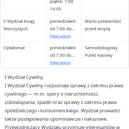
piątek: 7.00
14.00
V Wydział Ksiąg
poniedziałek:
Warto potwierdzić
Wieczystych
od 7:00 do
przed wizytą
18:00
Pokaż więcej
wtorek–
Opłatomat
poniedziałek:
Samoobsługowy
piątek: od
od 7.00 do
Punkt Kasowy
7:00 do 14:00
18.00
Pokaż więcej
wtorek–
I Wydział Cywilny
piątek: od
I Wydział Cywilny rozpoznaje sprawy z zakresu prawa
7.00 do 15.00
cywilnego — m.in. spory o nieruchomości,
zobowiązania, spadki oraz sprawy z zakresu prawa
spółdzielczego i konsumenckiego. Wydział prowadzi
także postępowania upominawcze i nakazowe.
Przewodniczący Wydziału przyjmuje interesantów w