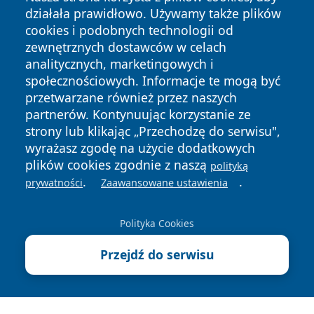
działała prawidłowo. Używamy także plików
cookies i podobnych technologii od
zewnętrznych dostawców w celach
analitycznych, marketingowych i
społecznościowych. Informacje te mogą być
Copyright © 2026 elckie.pl Wszystkie prawa zastrzeżone.
przetwarzane również przez naszych
partnerów. Kontynuując korzystanie ze
strony lub klikając „Przechodzę do serwisu",
Polityka
Polityka
News
Autorzy
wyrażasz zgodę na użycie dodatkowych
Prywatności
Cookies
plików cookies zgodnie z naszą
polityką
.
.
prywatności
Zaawansowane ustawienia
Polityka Cookies
Przejdź do serwisu