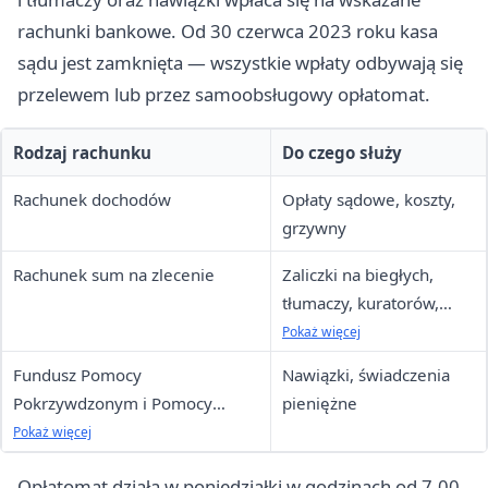
rachunki bankowe. Od 30 czerwca 2023 roku kasa
sądu jest zamknięta — wszystkie wpłaty odbywają się
przelewem lub przez samoobsługowy opłatomat.
Rodzaj rachunku
Do czego służy
Rachunek dochodów
Opłaty sądowe, koszty,
grzywny
Rachunek sum na zlecenie
Zaliczki na biegłych,
tłumaczy, kuratorów,
wpis do rejestru
Pokaż więcej
spadkowego
Fundusz Pomocy
Nawiązki, świadczenia
Pokrzywdzonym i Pomocy
pieniężne
Postpenitencjarnej (Fundusz
Pokaż więcej
Sprawiedliwości)
Opłatomat działa w poniedziałki w godzinach od 7.00