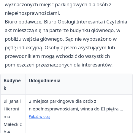
wyznaczonych miejsc parkingowych dla osób z
niepełnosprawnościami.
Biuro podawcze, Biuro Obsługi Interesanta i Czytelnia
akt mieszczą się na parterze budynku głównego, w
pobliżu wejścia głównego. Sąd nie wyposażono w
pętlę indukcyjną. Osoby z psem asystującym lub
przewodnikiem mogą wchodzić do wszystkich
pomieszczeń przeznaczonych dla interesantów.
Budyne
Udogodnienia
k
ul. Jana i
2 miejsca parkingowe dla osób z
Hieroni
niepełnosprawnościami, winda do III piętra,
ma
toaleta przystosowana na parterze, BOI i
Pokaż więcej
Małeckic
Czytelnia akt na parterze
h 4