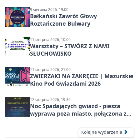
9 sierpnia 2026, 19:00
Bałkański Zawrót Głowy |
Roztańczone Bulwary
11 sierpnia 2026, 10:00
Warsztaty – STWÓRZ Z NAMI
SŁUCHOWISKO
11 sierpnia 2026, 21:00
ZWIERZAKI NA ZAKRĘCIE | Mazurskie
Kino Pod Gwiazdami 2026
12 sierpnia 2026, 19:36
Noc Spadających gwiazd - piesza
wyprawa poza miasto, połączona z
obserwacją roju Perseidów i
częściowe zaćmienie Słońca
Kolejne wydarzenia