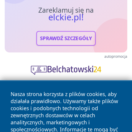
Zareklamuj się na
elckie.pl!
SPRAWDŹ SZCZEGÓŁY
autopromocja
Nasza strona korzysta z plików cookies, aby
działała prawidłowo. Używamy także plików
cookies i podobnych technologii od
zewnętrznych dostawców w celach
analitycznych, marketingowych i
Copyright © 2026 elckie.pl Wszystkie prawa zastrzeżone.
społecznościowych. Informacje te mogą być