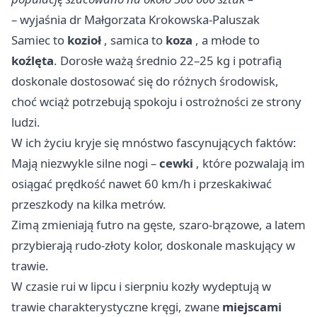
– wyjaśnia dr Małgorzata Krokowska-Paluszak
Samiec to
kozioł
, samica to
koza
, a młode to
koźlęta
. Dorosłe ważą średnio 22–25 kg i potrafią
doskonale dostosować się do różnych środowisk,
choć wciąż potrzebują spokoju i ostrożności ze strony
ludzi.
W ich życiu kryje się mnóstwo fascynujących faktów:
Mają niezwykle silne nogi –
cewki
, które pozwalają im
osiągać prędkość nawet 60 km/h i przeskakiwać
przeszkody na kilka metrów.
Zimą zmieniają futro na gęste, szaro-brązowe, a latem
przybierają rudo-złoty kolor, doskonale maskujący w
trawie.
W czasie rui w lipcu i sierpniu kozły wydeptują w
trawie charakterystyczne kręgi, zwane
miejscami