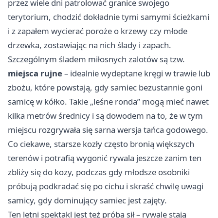
przez wiele dni patrolować granice swojego
terytorium, chodzić dokładnie tymi samymi ścieżkami
i z zapałem wycierać poroże o krzewy czy młode
drzewka, zostawiając na nich ślady i zapach.
Szczególnym śladem miłosnych zalotów są tzw.
miejsca rujne
– idealnie wydeptane kręgi w trawie lub
zbożu, które powstają, gdy samiec bezustannie goni
samicę w kółko. Takie „leśne ronda” mogą mieć nawet
kilka metrów średnicy i są dowodem na to, że w tym
miejscu rozgrywała się sarna wersja tańca godowego.
Co ciekawe, starsze kozły często bronią większych
terenów i potrafią wygonić rywala jeszcze zanim ten
zbliży się do kozy, podczas gdy młodsze osobniki
próbują podkradać się po cichu i skraść chwilę uwagi
samicy, gdy dominujący samiec jest zajęty.
Ten letni spektakl jest też próbą sił – rywale stają