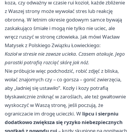
koza, czy odważny w czasie rui kozioł, każde zbliżenie
z Waszej strony może wywołać stres lub reakcję
obronną. W letnim okresie godowym samce bywają
zaskakująco śmiałe i mogą nie tylko nie uciec, ale
wręcz ruszyć w stronę człowieka. Jak mówi Wacław
Matysek z Polskiego Związku Łowieckiego:
Kozioł w stresie nie zawsze ucieka. Czasem atakuje. Jego
parostki potrafią rozciąć skórę jak nóż.
Nie próbujcie więc podchodzić, robić zdjęć z bliska,
wołać znajomych czy – co gorsza – gonić zwierzęcia,
aby „ładniej się ustawiło”. Kozły i kozy potrafią
błyskawicznie zniknąć w zaroślach, ale też gwałtownie
wyskoczyć w Waszą stronę, jeśli poczują, że
ograniczacie im drogę ucieczki. W
lipcu i sierpniu
dodatkowo zwiększa się ryzyko niebezpiecznych
spotkań z powodu rui
– kozły skupione na gonitwach