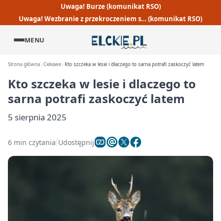
Uwaga! Burze (komunikat RSO)
Uwaga! Wezbranie z przekroczeniem s… (komunikat RSO)
MENU
Strona główna
Ciekawe
Kto szczeka w lesie i dlaczego to sarna potrafi zaskoczyć latem
Kto szczeka w lesie i dlaczego to
sarna potrafi zaskoczyć latem
5 sierpnia 2025
6 min czytania
Udostępnij