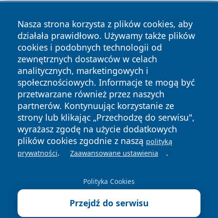
Nasza strona korzysta z plików cookies, aby
działała prawidłowo. Używamy także plików
cookies i podobnych technologii od
zewnętrznych dostawców w celach
analitycznych, marketingowych i
Copyright © 2026 elckie.pl Wszystkie prawa zastrzeżone.
społecznościowych. Informacje te mogą być
przetwarzane również przez naszych
partnerów. Kontynuując korzystanie ze
Polityka
Polityka
News
Autorzy
strony lub klikając „Przechodzę do serwisu",
Prywatności
Cookies
wyrażasz zgodę na użycie dodatkowych
plików cookies zgodnie z naszą
polityką
.
.
prywatności
Zaawansowane ustawienia
Polityka Cookies
Przejdź do serwisu