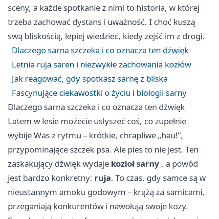
sceny, a każde spotkanie z nimi to historia, w której
trzeba zachować dystans i uważność. I choć kuszą
swą bliskością, lepiej wiedzieć, kiedy zejść im z drogi.
Dlaczego sarna szczeka i co oznacza ten dźwięk
Letnia ruja saren i niezwykłe zachowania kozłów
Jak reagować, gdy spotkasz sarnę z bliska
Fascynujące ciekawostki o życiu i biologii sarny
Dlaczego sarna szczeka i co oznacza ten dźwięk
Latem w lesie możecie usłyszeć coś, co zupełnie
wybije Was z rytmu – krótkie, chrapliwe „hau!”,
przypominające szczek psa. Ale pies to nie jest. Ten
zaskakujący dźwięk wydaje
kozioł sarny
, a powód
jest bardzo konkretny:
ruja
. To czas, gdy samce są w
nieustannym amoku godowym – krążą za samicami,
przeganiają konkurentów i nawołują swoje kozy.