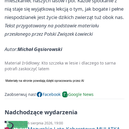
mieszkaniec naszych lasów i pól. Każde spotkanie z
nią staje się wyjątkową lekcją o tym, jak bogate i pełne
niespodzianek jest życie dzikich zwierząt tuż obok nas.
Tekst przygotowany na podstawie materiału
przesłanego przez Polski Związek Łowiecki
Autor:
Michał Gąsiorowski
Materiał źródłowy:
Kto szczeka w lesie i dlaczego to sarna
potrafi zaskoczyć latem
Zaobserwuj nas!
Facebook
Google News
Nadchodzące wydarzenia
6 sierpnia 2026, 19:00
Mazurskie Lato Kabaretowe MULATKA