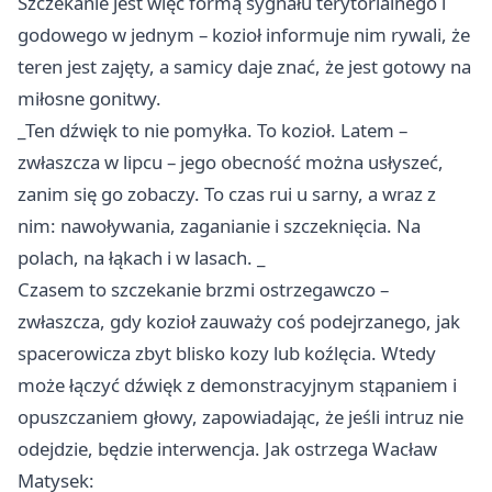
Szczekanie jest więc formą sygnału terytorialnego i
godowego w jednym – kozioł informuje nim rywali, że
teren jest zajęty, a samicy daje znać, że jest gotowy na
miłosne gonitwy.
_Ten dźwięk to nie pomyłka. To kozioł. Latem –
zwłaszcza w lipcu – jego obecność można usłyszeć,
zanim się go zobaczy. To czas rui u sarny, a wraz z
nim: nawoływania, zaganianie i szczeknięcia. Na
polach, na łąkach i w lasach. _
Czasem to szczekanie brzmi ostrzegawczo –
zwłaszcza, gdy kozioł zauważy coś podejrzanego, jak
spacerowicza zbyt blisko kozy lub koźlęcia. Wtedy
może łączyć dźwięk z demonstracyjnym stąpaniem i
opuszczaniem głowy, zapowiadając, że jeśli intruz nie
odejdzie, będzie interwencja. Jak ostrzega Wacław
Matysek: