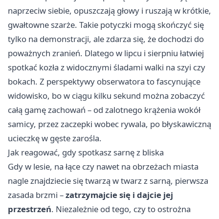
naprzeciw siebie, opuszczają głowy i ruszają w krótkie,
gwałtowne szarże. Takie potyczki mogą skończyć się
tylko na demonstracji, ale zdarza się, że dochodzi do
poważnych zranień. Dlatego w lipcu i sierpniu łatwiej
spotkać kozła z widocznymi śladami walki na szyi czy
bokach. Z perspektywy obserwatora to fascynujące
widowisko, bo w ciągu kilku sekund można zobaczyć
całą gamę zachowań – od zalotnego krążenia wokół
samicy, przez zaczepki wobec rywala, po błyskawiczną
ucieczkę w gęste zarośla.
Jak reagować, gdy spotkasz sarnę z bliska
Gdy w lesie, na łące czy nawet na obrzeżach miasta
nagle znajdziecie się twarzą w twarz z sarną, pierwsza
zasada brzmi –
zatrzymajcie się i dajcie jej
przestrzeń
. Niezależnie od tego, czy to ostrożna